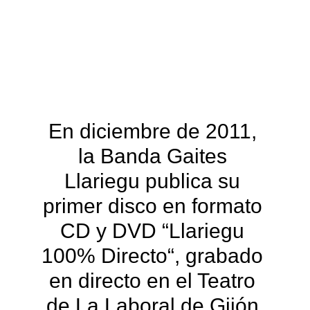
Internacional de Bandas de 
Gaitas "Villa de Candás"
2022
En diciembre de 2011, 
la Banda Gaites 
Llariegu publica su 
primer disco en formato 
CD y DVD “Llariegu 
100% Directo“, grabado 
en directo en el Teatro 
de La Laboral de Gijón 