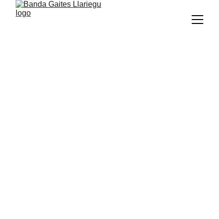
Sobre nosotros
La Banda Gaites Llariegu fue creada en 
el año 1996 por un grupo de personas 
pertenecientes a diferentes escuelas de 
música tradicional de la zona central de 
Asturias, con la finalidad de promover el 
patrimonio musical asturiano.
Desde su inicio hasta hoy, la agrupación 
ha pasado por diferentes etapas hasta 