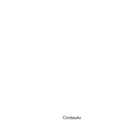
Vamos Falar! 
Hablemos! Let's Talk!
Contautu