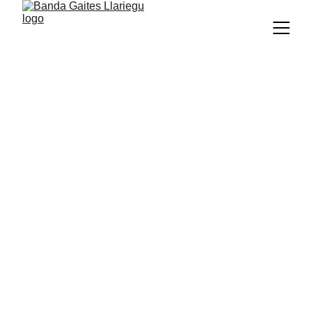
Sobre nos
La Banda Gaites Llariegu foi entamada 
nel añu 1996 por delles presones 
pertenecientes a estremaes escueles de 
música tradicional de la fastera centru 
d’Asturies, por mor d’esparder el 
patrimoniu musical asturianu.
Dende l’aniciu fasta güei, l’ensame pasó 
per estremaes etapes fasta consolidase 