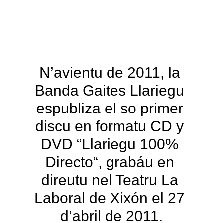
Gaites "Villa de Candás"
2022
N’avientu de 2011, la 
Banda Gaites Llariegu 
espubliza el so primer 
discu en formatu CD y 
DVD “Llariegu 100% 
Directo“, grabáu en 
direutu nel Teatru La 
Laboral de Xixón el 27 
d’abril de 2011.